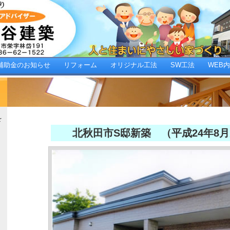
補助金のお知らせ
リフォーム
オリジナル工法
SW工法
WEB
を
北秋田市S邸新築 （平成24年8