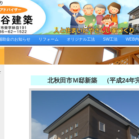
補助金のお知らせ
リフォーム
オリジナル工法
SW工法
WEB
を
北秋田市Ｍ邸新築 （平成24年